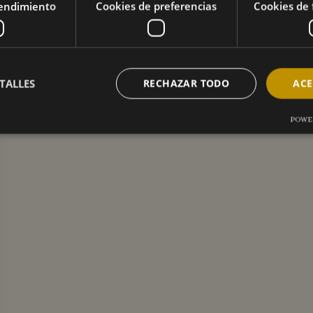
rendimiento
Cookies de preferencias
Cookies de 
TALLES
RECHAZAR TODO
ACE
POWE
Cookies de rendimiento
Cookies de preferencias
Cookies de funcionalidad
ento se utilizan para ver cómo los visitantes utilizan el sitio web. Por ejemplo: cookies 
en utilizar para identificar directamente a un determinado visitante.
Proveedor
/
Vencimiento
Descripción
Dominio
1 año 1 mes
Este nombre de cookie está asociado con Google Un
Google LLC
.vozandante.com
que es una actualización significativa del servicio d
Google más utilizado. Esta cookie se utiliza para di
únicos asignando un número generado aleatoria
identificador de cliente. Se incluye en cada solici
sitio y se utiliza para calcular los datos de visitant
campañas para los informes de análisis de sitios.