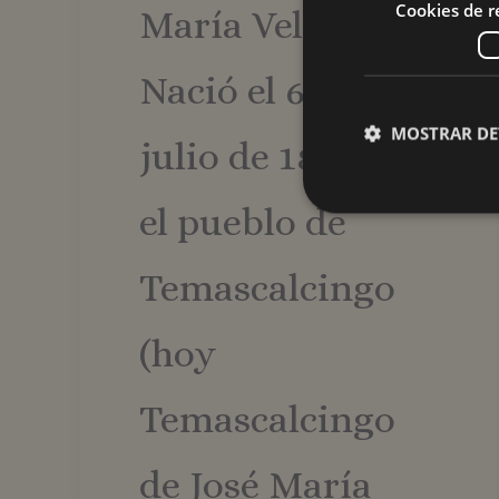
Cookies de 
María Velasco
Nació el 6 de
MOSTRAR DE
julio de 1845, en
el pueblo de
Temascalcingo
Las cookies de rendimi
de cookies no se pued
(hoy
Nombre
_ga
Temascalcingo
de José María