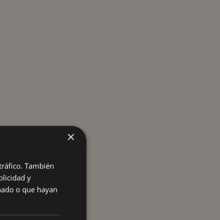
×
 tráfico. También
licidad y
onado o que hayan