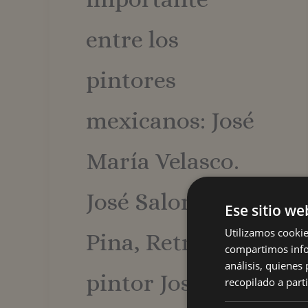
entre los
pintores
mexicanos: José
María Velasco.
José Salomé
Ese sitio we
Utilizamos cookie
Pina, Retrato del
compartimos infor
análisis, quiene
pintor José
recopilado a parti