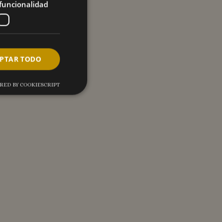
funcionalidad
PTAR TODO
RED BY COOKIESCRIPT
analíticas. Este tipo
iversal Analytics,
e análisis de
stinguir usuarios
mente como
tud de página en un
es, sesiones y