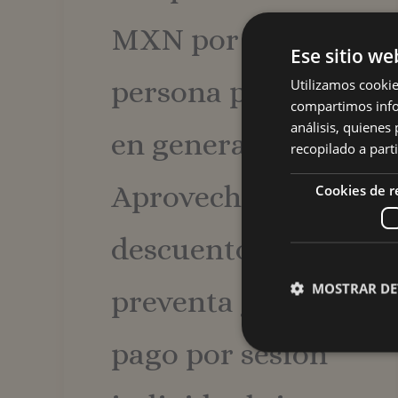
MXN por
Ese sitio we
persona público
Utilizamos cookie
compartimos infor
análisis, quiene
en general.
recopilado a parti
Aprovecha
Cookies de 
descuentos por
MOSTRAR DE
preventa y el
pago por sesión