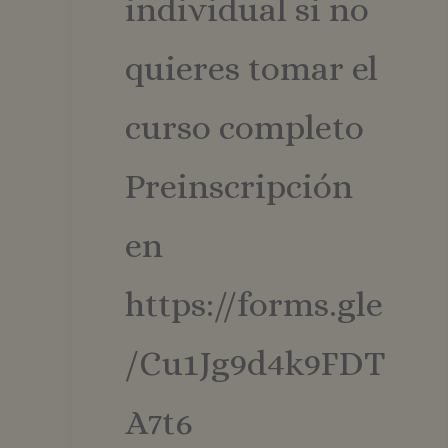
individual si no
Las cookies de rendimi
de cookies no se pued
quieres tomar el
Nombre
_ga
curso completo
Preinscripción
_ga_ZHCL7GE814
en
https://forms.gle
/Cu1Jg9d4k9FDT
A7t6