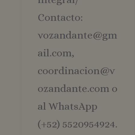
Contacto:
vozandante@gm
ail.com,
coordinacion@v
ozandante.com o
al WhatsApp
(+52) 5520954924.