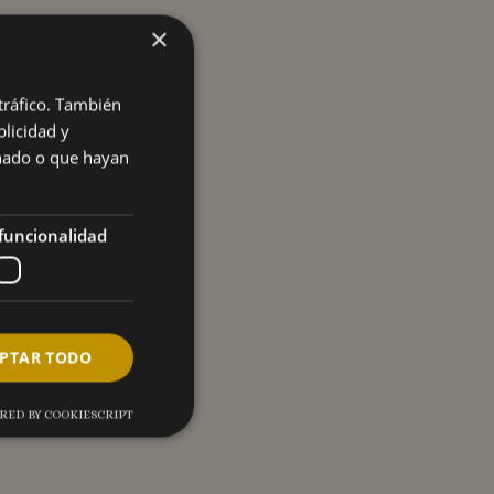
×
 tráfico. También
licidad y
onado o que hayan
funcionalidad
PTAR TODO
RED BY COOKIESCRIPT