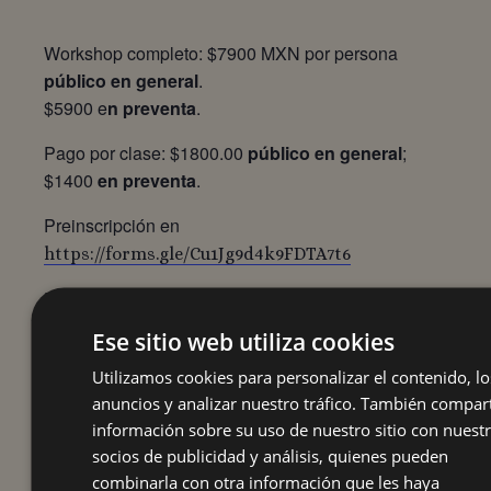
Workshop completo: $7900 MXN por persona
público en general
.
$5900 e
n preventa
.
Pago por clase: $1800.00
público en general
;
$1400
en preventa
.
Preinscripción en
https://forms.gle/Cu1Jg9d4k9FDTA7t6
Formas de pago y políticas de cancelación:
https://vozandante.com/formas-de-pago-
Ese sitio web utiliza cookies
politicas-de-cancelacion-y-politica-de-
Utilizamos cookies para personalizar el contenido, lo
privacidad/
anuncios y analizar nuestro tráfico. También compa
Contacto:
,
información sobre su uso de nuestro sitio con nuest
vozandante@gmail.com
socios de publicidad y análisis, quienes pueden
o al WhatsApp
coordinacion@vozandante.com
combinarla con otra información que les haya
(+52) 5520954924.