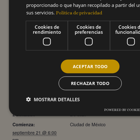
proporcionado o que hayan recopilado a partir del u
Haz click para puntuar
sus servicios.
Política de privacidad
Cookies de
Cookies de
Cookies 
este evento
rendimiento
preferencias
funcionali
[Total:
0
Average:
0
]
ACEPTAR TODO
RECHAZAR TODO
Agregar al calendario
MOSTRAR DETALLES
POWERED BY COOKIE
DETALLES
LUGAR
Comienza:
Ciudad de México
Cookies de rendimiento
Cookies de preferencias
septiembre 21 @ 6:00
Cookies de funcionalidad
pm