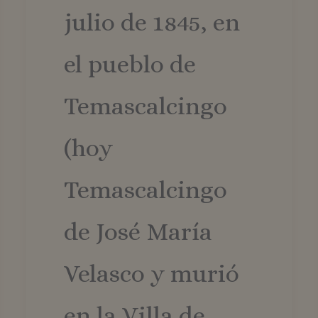
.vozandante.com
1 año 1 mes
Google Analytics utiliza esta cookie para mantener
julio de 1845, en
sesión.
Política de Privacidad de Google
el pueblo de
Temascalcingo
(hoy
Temascalcingo
de José María
Velasco y murió
en la Villa de