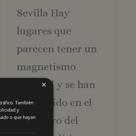
Sevilla Hay
lugares que
parecen tener un
magnetismo
especial y se han
×
convertido en el
 tráfico. También
licidad y
onado o que hayan
epicentro del