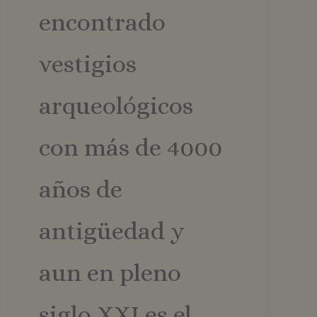
 el estado de la
encontrado
vestigios
arqueológicos
con más de 4000
años de
antigüedad y
aun en pleno
siglo XXI es el