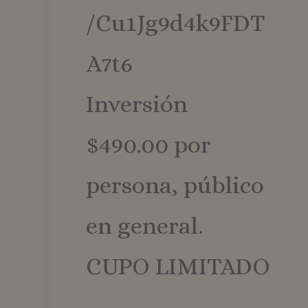
_ga_ZHCL7GE814
/Cu1Jg9d4k9FDT
A7t6
Inversión
$490.00 por
persona, público
en general.
CUPO LIMITADO