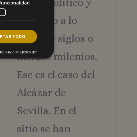
poder político y
funcionalidad
religioso a lo
largo de siglos o
PTAR TODO
incluso milenios.
RED BY COOKIESCRIPT
Ese es el caso del
analíticas. Este tipo
Alcázar de
iversal Analytics,
Sevilla. En el
e análisis de
stinguir usuarios
mente como
tud de página en un
sitio se han
es, sesiones y