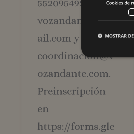
5520954924,:
Cookies de 
vozandante@gm
ail.com y
MOSTRAR DE
coordinacion@v
ozandante.com.
Las cookies de rendimi
de cookies no se pued
Preinscripción
Nombre
_ga
en
https://forms.gle