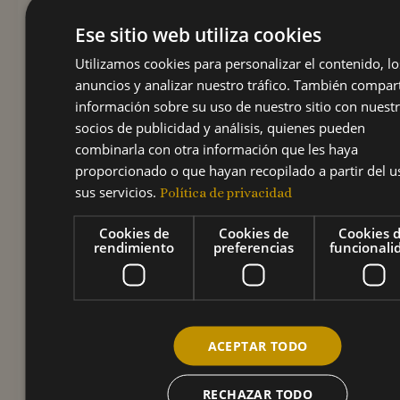
Ese sitio web utiliza cookies
recomendación aplica
Utilizamos cookies para personalizar el contenido, lo
especialmente si vas a
anuncios y analizar nuestro tráfico. También compa
información sobre su uso de nuestro sitio con nuest
socios de publicidad y análisis, quienes pueden
estar al aire libre por
combinarla con otra información que les haya
proporcionado o que hayan recopilado a partir del u
tiempo prolongado.
sus servicios.
Política de privacidad
No olvides el paraguas
Cookies de
Cookies de
Cookies 
rendimiento
preferencias
funcionali
o la chamarra
impermeable. Hay
ACEPTAR TODO
algunas que se
RECHAZAR TODO