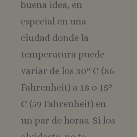
buena idea, en
análisis de
Google má
utilizado. 
cookie se
especial en una
utiliza par
distinguir
usuarios
Política de Privacidad de Google
únicos
ciudad donde la
asignando
número
generado
aleatoriam
temperatura puede
como
identificad
de cliente.
incluye en
variar de los 30º C (86
cada solici
de página 
un sitio y 
utiliza par
Fahrenheit) a 18 o 15º
calcular lo
datos de
visitantes,
sesiones y
C (59 Fahrenheit) en
campañas 
los inform
de análisis
un par de horas. Si los
sitios.
_ga_ZHCL7GE814
.vozandante.com
1 año 1 mes
Google
Analytics
olvidaste, no te
utiliza esta