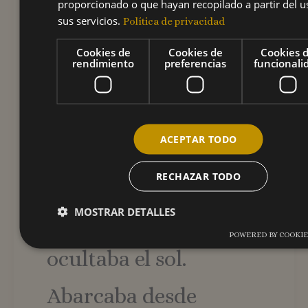
proporcionado o que hayan recopilado a partir del u
sus servicios.
Política de privacidad
monarquía más
Cookies de
Cookies de
Cookies 
rendimiento
preferencias
funcionali
poderosa del mundo
mundial. Recordemos
ACEPTAR TODO
que Felipe II tuvo un
RECHAZAR TODO
dominio donde
MOSTRAR DETALLES
materialmente no se
POWERED BY COOKIE
ocultaba el sol.
Cookies de rendimiento
Cookies de preferencias
Cookies de funcionalidad
Abarcaba desde