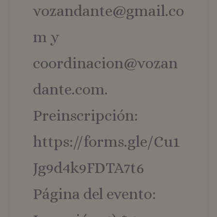
vozandante@gmail.co
m y
coordinacion@vozan
dante.com.
Preinscripción:
https://forms.gle/Cu1
Jg9d4k9FDTA7t6
Página del evento: