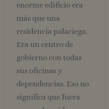
identificad
enorme edificio era
de cliente.
incluye en
cada solici
de página 
más que una
un sitio y 
utiliza par
calcular lo
datos de
residencia palaciega.
visitantes,
sesiones y
campañas 
los inform
Era un centro de
de análisis
sitios.
gobierno con todas
_ga_ZHCL7GE814
.vozandante.com
1 año 1 mes
Google
Analytics
utiliza esta
cookie par
sus oficinas y
mantener e
estado de 
sesión.
dependencias. Eso no
significa que fuera