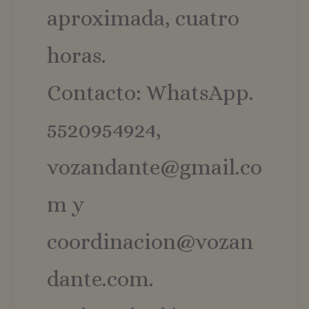
aproximada, cuatro
horas.
Contacto: WhatsApp.
5520954924,
vozandante@gmail.co
m y
coordinacion@vozan
dante.com.