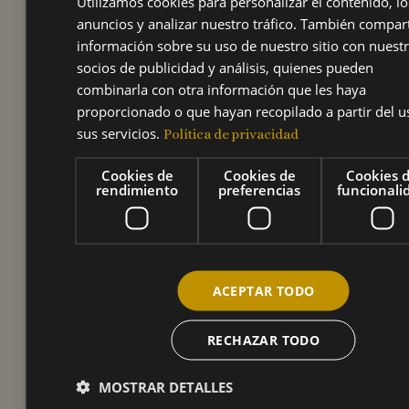
Utilizamos cookies para personalizar el contenido, lo
vozandante@gmail.co
anuncios y analizar nuestro tráfico. También compa
información sobre su uso de nuestro sitio con nuest
m y
socios de publicidad y análisis, quienes pueden
combinarla con otra información que les haya
proporcionado o que hayan recopilado a partir del u
coordinacion@vozan
sus servicios.
Política de privacidad
dante.com.
Cookies de
Cookies de
Cookies 
rendimiento
preferencias
funcionali
Preinscripción:
https://forms.gle/Cu1
ACEPTAR TODO
Jg9d4k9FDTA7t6
RECHAZAR TODO
Página del evento:
MOSTRAR DETALLES