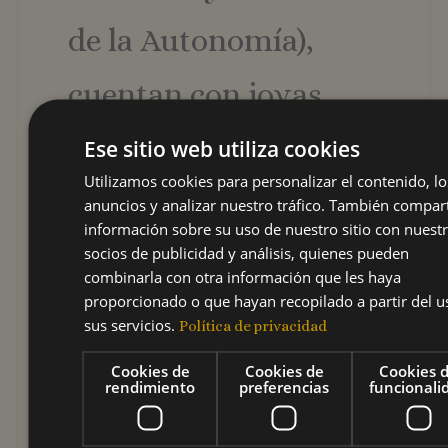
de la Autonomía),
cuentan con joyas
pictóricas, ventanas
Ese sitio web utiliza cookies
Utilizamos cookies para personalizar el contenido, lo
arqueológicos y el
anuncios y analizar nuestro tráfico. También compa
información sobre su uso de nuestro sitio con nuest
Café y Chocolate Fest.
socios de publicidad y análisis, quienes pueden
combinarla con otra información que les haya
proporcionado o que hayan recopilado a partir del u
¡Qué excelente
sus servicios.
Política de privacidad
manera de armonizar
Cookies de
Cookies de
Cookies 
rendimiento
preferencias
funcionali
los viejos centros