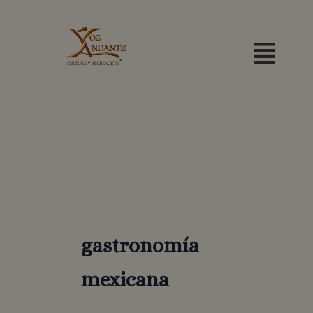
Ir
Menú
al
contenido
gastronomía
mexicana