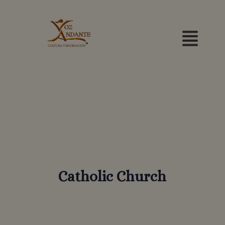
Ir
Menú
al
contenido
Catholic Church