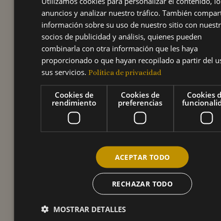
Utilizamos cookies para personalizar el contenido, lo
vozandante@gmail.co
anuncios y analizar nuestro tráfico. También compa
información sobre su uso de nuestro sitio con nuest
m y
socios de publicidad y análisis, quienes pueden
combinarla con otra información que les haya
proporcionado o que hayan recopilado a partir del u
coordinacion@vozan
sus servicios.
Política de privacidad
dante.com.
Cookies de
Cookies de
Cookies 
rendimiento
preferencias
funcionali
Preinscripción:
https://forms.gle/Cu1
ACEPTAR TODO
Jg9d4k9FDTA7t6
RECHAZAR TODO
Página del evento:
MOSTRAR DETALLES